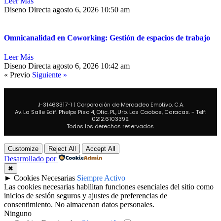
Leer Más
Diseno Directa
agosto 6, 2026
10:50 am
Omnicanalidad en Coworking: Gestión de espacios de trabajo
Leer Más
Diseno Directa
agosto 6, 2026
10:42 am
« Previo
Siguiente »
J-31463317-1 | Corporación de Mercadeo Emotivo, C.A.
Av. La Salle Edif. Phelps Piso 4, Ofic. PL, Urb. Los Caobos, Caracas. - Telf:
0212.6103399.
Todos los derechos reservados.
Customize
Reject All
Accept All
Desarrollado por
✖
►
Cookies Necesarias
Siempre Activo
Las cookies necesarias habilitan funciones esenciales del sitio como
inicios de sesión seguros y ajustes de preferencias de
consentimiento. No almacenan datos personales.
Ninguno