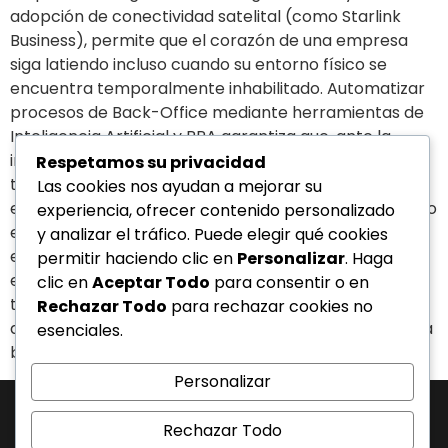
adopción de conectividad satelital (como Starlink
Business), permite que el corazón de una empresa
siga latiendo incluso cuando su entorno físico se
encuentra temporalmente inhabilitado. Automatizar
procesos de Back-Office mediante herramientas de
Inteligencia Artificial y RPA garantiza que, ante la
imposibilidad de movilización del talento humano, las
Respetamos su privacidad
transacciones y conciliaciones esenciales no queden
Las cookies nos ayudan a mejorar su
en el limbo. Mantenerse operativo en la adversidad no
experiencia, ofrecer contenido personalizado
es cuestión de suerte, sino de anticipación
y analizar el tráfico. Puede elegir qué cookies
estratégica. Analizando el contexto y en una
permitir haciendo clic en
Personalizar
. Haga
economía que exige respuestas inmediatas, ¿cuánto
clic en
Aceptar Todo
para consentir o en
tiempo real puede permitirse tu empresa estar
Rechazar Todo
para rechazar cookies no
desconectada antes de que sus clientes comiencen a
esenciales.
buscar alternativas que sí estén operativas?
Personalizar
Rechazar Todo
J-31463317-1 | Corporación de Mercadeo Emotivo, C.A.