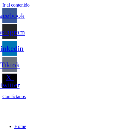
Ir al contenido
acebook
nstagram
inkedin
Tiktok
X-
twitter
Contáctanos
Home