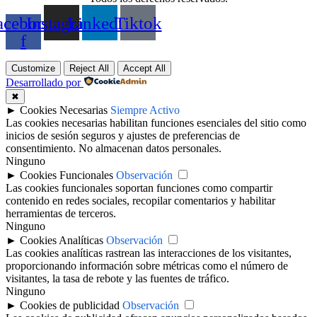
acebook-
Instagram
Linkedin
Tiktok
f
Customize
Reject All
Accept All
Desarrollado por
✖
►
Cookies Necesarias
Siempre Activo
Las cookies necesarias habilitan funciones esenciales del sitio como
inicios de sesión seguros y ajustes de preferencias de
consentimiento. No almacenan datos personales.
Ninguno
►
Cookies Funcionales
Observación
Las cookies funcionales soportan funciones como compartir
contenido en redes sociales, recopilar comentarios y habilitar
herramientas de terceros.
Ninguno
►
Cookies Analíticas
Observación
Las cookies analíticas rastrean las interacciones de los visitantes,
proporcionando información sobre métricas como el número de
visitantes, la tasa de rebote y las fuentes de tráfico.
Ninguno
►
Cookies de publicidad
Observación