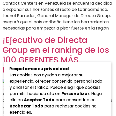
Contact Centers en Venezuela se encuentra decidida
a expandir sus horizontes al resto de Latinoamérica.
Leonel Barradas, General Manager de Directa Group,
aseguró que el país caribeño tiene las herramientas
necesarias para empezar a pisar fuerte en la región.
¡Ejecutivo de Directa
Group en el ranking de los
100 GERENTES MÁS
EXITOSOS!
Respetamos su privacidad
Las cookies nos ayudan a mejorar su
experiencia, ofrecer contenido personalizado
y analizar el tráfico. Puede elegir qué cookies
permitir haciendo clic en
Personalizar
. Haga
Aún incipiente y poco visibilizada, la industria de los
clic en
Aceptar Todo
para consentir o en
Contact Centers en Venezuela se encuentra decidida
Rechazar Todo
para rechazar cookies no
a expandir sus horizontes al resto de Latinoamérica.
esenciales.
Leonel Barradas, General Manager de Directa Group,