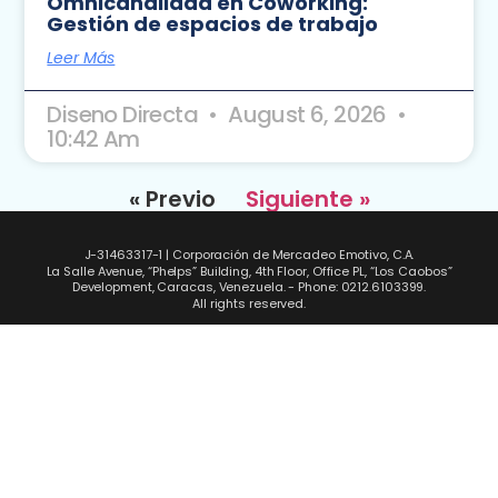
Omnicanalidad en Coworking:
Gestión de espacios de trabajo
Leer Más
Diseno Directa
August 6, 2026
10:42 Am
« Previo
Siguiente »
J-31463317-1 | Corporación de Mercadeo Emotivo, C.A.
La Salle Avenue, “Phelps” Building, 4th Floor, Office PL, “Los Caobos”
Development, Caracas, Venezuela. - Phone: 0212.6103399.
All rights reserved.