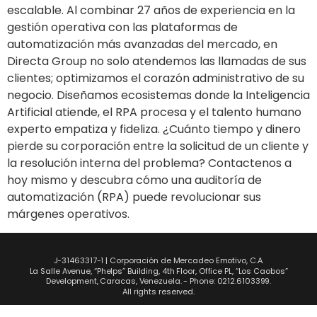
escalable. Al combinar 27 años de experiencia en la
gestión operativa con las plataformas de
automatización más avanzadas del mercado, en
Directa Group no solo atendemos las llamadas de sus
clientes; optimizamos el corazón administrativo de su
negocio. Diseñamos ecosistemas donde la Inteligencia
Artificial atiende, el RPA procesa y el talento humano
experto empatiza y fideliza. ¿Cuánto tiempo y dinero
pierde su corporación entre la solicitud de un cliente y
la resolución interna del problema? Contactenos a
hoy mismo y descubra cómo una auditoría de
automatización (RPA) puede revolucionar sus
márgenes operativos.
J-31463317-1 | Corporación de Mercadeo Emotivo, C.A.
La Salle Avenue, “Phelps” Building, 4th Floor, Office PL, “Los Caobos”
Development, Caracas, Venezuela. - Phone: 0212.6103399.
All rights reserved.