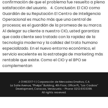
confirmación de que el problema fue resuelto a plena
satisfacción del usuario. 4. Conclusión: El CIO como
Guardián de su Reputación El Centro de Inteligencia
Operacional es mucho más que una central de
procesos; es el guardián de la promesa de su marca.
Al delegar su cliente a nuestro CIO, usted garantiza
que cada cliente sea tratado con la rapidez de la
tecnología moderna y la calidez del trato humano
especializado. En el nuevo entorno económico, el
servicio excelente es la estrategia de marketing más
rentable que existe. Como el CIO y el BPO se
complementan
J-31463317-1 | Corporación de Mercadeo Emotivo, C.A.
La Salle Avenue, “Phelps” Building, 4th Floor, Office PL, “Los Caobos”
Development, Caracas, Venezuela. - Phone: 0212.6103399.
All rights reserved.