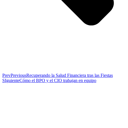
Prev
Previous
Recuperando la Salud Financiera tras las Fiestas
SIguiente
Cómo el BPO y el CIO trabajan en equipo