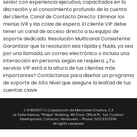
senior con experiencia ejecutiva, capacitados en la
discreción y el conocimiento profundo de la cuenta
del cliente. Canal de Contacto Directo: Eliminar los
menús IVR y las colas de espera. El cliente VIP debe
tener un canal de acceso directo a su equipo de
soporte dedicado. Resolución Multicanal Consistente:
Garantizar que la resolución sea rápida y fluida, ya sea
por una llamada, un correo electrónico o incluso una
interacción en persona, según se requiera. ¿Tu
servicio VIP está a la altura de tus clientes más
importantes? Contáctanos para diseñar un programa
de soporte de Alto Nivel que asegure la lealtad de tus
cuentas clave.
J-31463317-1 | Corporación de Mercadeo Emotivo, C.A.
La Salle Avenue, “Phelps” Building, 4th Floor, Office PL, “Los Caobos”
Development, Caracas, Venezuela. - Phone: 0212.6103399.
All rights reserved.