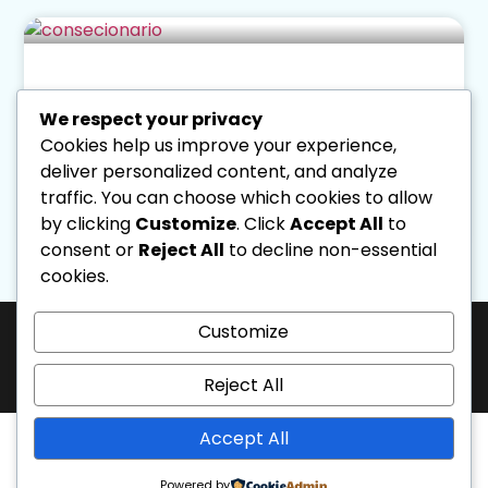
Concesionarios de Autos:
Omnicanalidad en venta y taller
We respect your privacy
Cookies help us improve your experience,
Leer Más
deliver personalized content, and analyze
traffic. You can choose which cookies to allow
Diseno Directa
August 5, 2026
by clicking
Customize
. Click
Accept All
to
3:28 Pm
consent or
Reject All
to decline non-essential
cookies.
« Previo
Siguiente »
Customize
J-31463317-1 | Corporación de Mercadeo Emotivo, C.A.
La Salle Avenue, “Phelps” Building, 4th Floor, Office PL, “Los Caobos”
Development, Caracas, Venezuela. - Phone: 0212.6103399.
Reject All
All rights reserved.
Accept All
Powered by