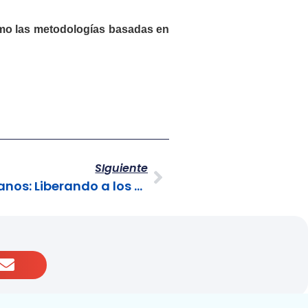
mo las metodologías basadas en
SIguiente
El BPO en Recursos Humanos: Liberando a los Talentos para la Estrategia