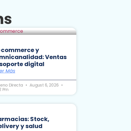
ns
-commerce y
mnicanalidad: Ventas
 soporte digital
er Más
seno Directa
August 6, 2026
32 Pm
armacias: Stock,
elivery y salud