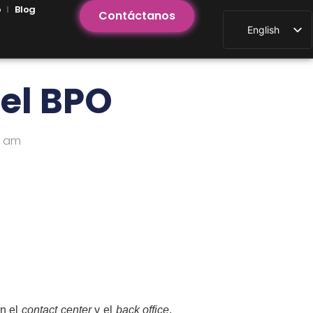
o
Blog
Contáctanos
English
Spanish
 el BPO
0 am
En el
contact center
y el
back office
,