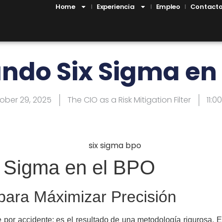
Home
Experiencia
Empleo
Contact
ndo Six Sigma en
ober 29, 2025
The CIO as a Risk Mitigation Filter
11:0
x Sigma en el BPO
 para Máximizar Precisión
 por accidente; es el resultado de una metodología rigurosa. 