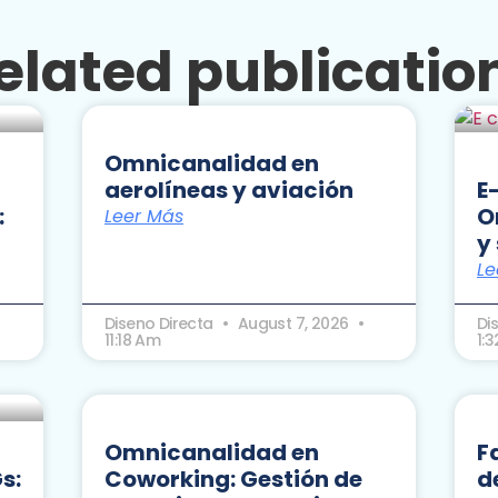
elated publicatio
Omnicanalidad en
aerolíneas y aviación
E
:
O
Leer Más
y
Le
Diseno Directa
August 7, 2026
Di
11:18 Am
1:
Omnicanalidad en
F
s:
Coworking: Gestión de
d