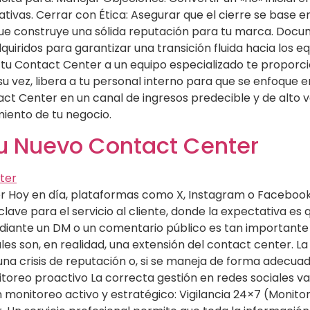
vas. Cerrar con Ética: Asegurar que el cierre se base en 
o que construye una sólida reputación para tu marca. Doc
uiridos para garantizar una transición fluida hacia los e
 tu Contact Center a un equipo especializado te proporc
a su vez, libera a tu personal interno para que se enfoque
act Center en un canal de ingresos predecible y de alto
miento de tu negocio.
Tu Nuevo Contact Center
r Hoy en día, plataformas como X, Instagram o Facebook
ave para el servicio al cliente, donde la expectativa es
diante un DM o un comentario público es tan importante
ales son, en realidad, una extensión del contact center. 
a crisis de reputación o, si se maneja de forma adecua
onitoreo proactivo La correcta gestión en redes sociales 
monitoreo activo y estratégico: Vigilancia 24×7 (Monitore