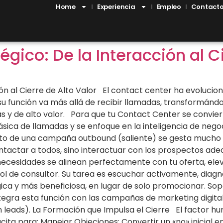
Home
Experiencia
Empleo
Contact
gico: De la Interacción al Ci
ón al Cierre de Alto Valor El contact center ha evolucio
 su función va más allá de recibir llamadas, transformán
s y de alto valor. Para que tu Contact Center se convier
ca de llamadas y se enfoque en la inteligencia de negocio
éxito de una campaña outbound (saliente) se gesta mucho
tactar a todos, sino interactuar con los prospectos adecu
 necesidades se alinean perfectamente con tu oferta, el
rol de consultor. Su tarea es escuchar activamente, diag
ica y más beneficiosa, en lugar de solo promocionar. Sop
tegra esta función con las campañas de marketing digital
 leads). La Formación que Impulsa el Cierre El factor h
ita para: Manejar Objeciones: Convertir un «no» inicial 