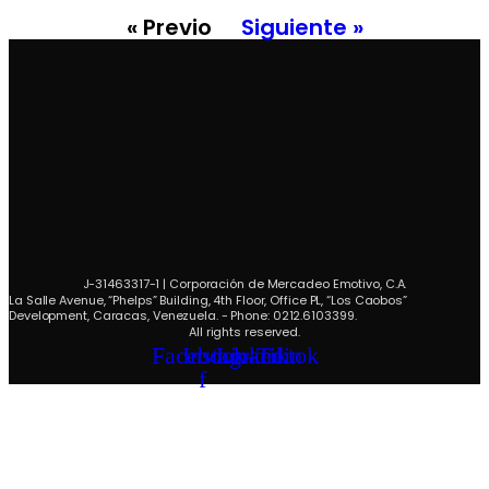
« Previo
Siguiente »
J-31463317-1 | Corporación de Mercadeo Emotivo, C.A.
La Salle Avenue, “Phelps” Building, 4th Floor, Office PL, “Los Caobos”
Development, Caracas, Venezuela. - Phone: 0212.6103399.
All rights reserved.
Facebook-
Instagram
Linkedin
Tiktok
f