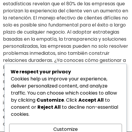
estadísticas revelan que el 80% de las empresas que
priorizan la experiencia del cliente ven un aumento en
la retención. El manejo efectivo de clientes difíciles no
solo es posible sino fundamental para el éxito a largo
plazo de cualquier negocio. Al adoptar estrategias
basadas en la empatía, la transparencia y soluciones
personalizadas, las empresas pueden no solo resolver
problemas inmediatos, sino también construir
relaciones duraderas. ¿Ya conoces cómo gestionar a
los clientes difíciles de forma eficaz? Con las
We respect your privacy
estrategias antes planteadas, podrás aumentar la
Cookies help us improve your experience,
satisfacción de tus clientes difíciles y mejorar su
deliver personalized content, and analyze
experiencia con tu empresa. Si te gustó nuestro
traffic. You can choose which cookies to allow
contenido no dudes en compartir esta valiosa
by clicking
Customize
. Click
Accept All
to
información, de igual manera déjanos tus
consent or
Reject All
to decline non-essential
comentarios, estamos aquí para servirte. Te
cookies.
esperamos en nuestro próximo artículo ¡Seguimos
conectando emociones!
Customize