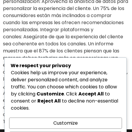
personalización: Aprovecha la analítica de datos para
personalizar la experiencia del cliente. Un 75% de los
consumidores están más inclinados a comprar
cuando las empresas les ofrecen recomendaciones
personalizadas. Integrar plataformas y
canales: Asegúrate de que la experiencia del cliente
sea coherente en todos los canales. Un informe
muestra que el 87% de los clientes piensan que las
marcas deben trabajar más en proporcionar una
experiencia sin problemas entre canales. La atención
We respect your privacy
al cliente del siglo XXI se define por la personalización,
Cookies help us improve your experience,
la automatización inteligente y la omnicanalidad.
deliver personalized content, and analyze
¿Adaptarás tu empresa a estas tendencias?
traffic. You can choose which cookies to allow
Aprovecha los avances digitales e impulsa tu negocio
by clicking
Customize
. Click
Accept All
to
este 2024. Si te gustó nuestro contenido no dudes en
consent or
Reject All
to decline non-essential
compartir esta valiosa información, de igual manera
cookies.
déjanos tus comentarios, estamos aquí para servirte.
Te esperamos en nuestro próximo artículo
Customize