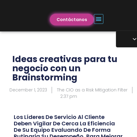
Contáctanos
Ideas creativas para tu
negocio con un
Brainstorming
December 1, 2023
The CIO as a Risk Mitigation Filter
2:37 pm
Los Líderes De Servicio Al Cliente
Deben Vigilar De Cerca La Eficiencia
De Su Equipo Evaluando De Forma
Rutinaria Su Desempeño, Para Mejorar