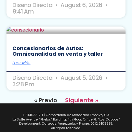
Diseno Directa
August 6, 2026
9:41 Am
Concesionarios de Autos:
Omnicanalidad en venta y taller
Leer Más
Diseno Directa
August 5, 2026
3:28 Pm
« Previo
Siguiente »
J-31463317-1 | Corporación de Mercadeo Emotivo, C.A.
La Salle Avenue, “Phelps” Building, 4th Floor, Office PL, “Los Caobos”
Development, Caracas, Venezuela. - Phone: 0212.6103399.
All rights reserved.