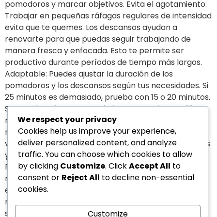
pomodoros y marcar objetivos. Evita el agotamiento:
Trabajar en pequeñas ráfagas regulares de intensidad
evita que te quemes. Los descansos ayudan a
renovarte para que puedas seguir trabajando de
manera fresca y enfocada. Esto te permite ser
productivo durante períodos de tiempo más largos.
Adaptable: Puedes ajustar la duración de los
pomodoros y los descansos según tus necesidades. Si
25 minutos es demasiado, prueba con 15 o 20 minutos.
Si necesitas descansos más largos, prueba con 10
We respect your privacy
minutos. encuentra lo que funcione mejor para ti. En
Cookies help us improve your experience,
resumen, la técnica Pomodoro es una herramienta
deliver personalized content, and analyze
valiosa para desarrollar hábitos de trabajo enfocados
traffic. You can choose which cookies to allow
y productivos. ¿Por qué no la pruebas tú mismo?
by clicking
Customize
. Click
Accept All
to
Puede ayudarte a lograr más en menos tiempo y con
consent or
Reject All
to decline non-essential
menos estrés. Si te gustó nuestro contenido no dudes
cookies.
en compartir esta valiosa información, de igual
manera déjanos tus comentarios, estamos aquí para
servirte. Te esperamos en nuestro próximo artículo
Customize