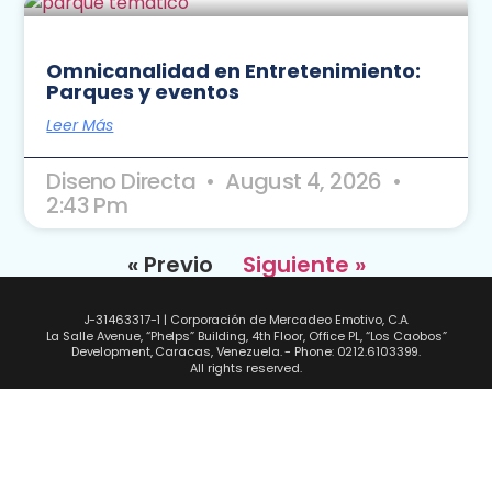
Omnicanalidad en Entretenimiento:
Parques y eventos
Leer Más
Diseno Directa
August 4, 2026
2:43 Pm
« Previo
Siguiente »
J-31463317-1 | Corporación de Mercadeo Emotivo, C.A.
La Salle Avenue, “Phelps” Building, 4th Floor, Office PL, “Los Caobos”
Development, Caracas, Venezuela. - Phone: 0212.6103399.
All rights reserved.