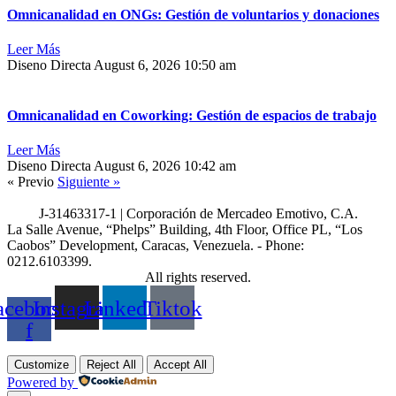
Omnicanalidad en ONGs: Gestión de voluntarios y donaciones
Leer Más
Diseno Directa
August 6, 2026
10:50 am
Omnicanalidad en Coworking: Gestión de espacios de trabajo
Leer Más
Diseno Directa
August 6, 2026
10:42 am
« Previo
Siguiente »
J-31463317-1 | Corporación de Mercadeo Emotivo, C.A.
La Salle Avenue, “Phelps” Building, 4th Floor, Office PL, “Los
Caobos” Development, Caracas, Venezuela. - Phone:
0212.6103399.
All rights reserved.
acebook-
Instagram
Linkedin
Tiktok
f
Customize
Reject All
Accept All
Powered by