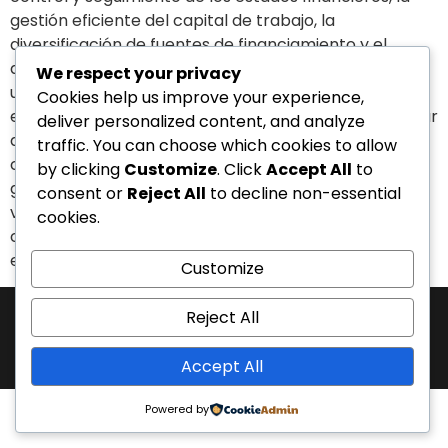
gestión eficiente del capital de trabajo, la
diversificación de fuentes de financiamiento y el
análisis de rentabilidad y eficiencia son claves para
We respect your privacy
una gestión financiera exitosa. Al implementar estas
Cookies help us improve your experience,
estrategias, estarás en una posición sólida para tomar
deliver personalized content, and analyze
decisiones financieras informadas y asegurar el
traffic. You can choose which cookies to allow
crecimiento y la rentabilidad de tu empresa. Si te
by clicking
Customize
. Click
Accept All
to
gustó nuestro contenido no dudes en compartir esta
consent or
Reject All
to decline non-essential
valiosa información, de igual manera déjanos tus
cookies.
comentarios, estamos aquí para servirte. Te
esperamos en nuestro próximo artículo
Customize
Reject All
J-31463317-1 | Corporación de Mercadeo Emotivo, C.A.
La Salle Avenue, “Phelps” Building, 4th Floor, Office PL, “Los Caobos”
Development, Caracas, Venezuela. - Phone: 0212.6103399.
Accept All
All rights reserved.
Powered by