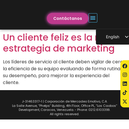
Contáctanos
Un cliente feliz es la mejor
English
estrategia de marketing
Los líderes de servicio al cliente deben vigilar de cerca
la eficiencia de su equipo evaluando de forma rutinaria
su desempeño, para mejorar la experiencia del
cliente.
J-31463317-1 | Corporación de Mercadeo Emotivo, C.A.
La Salle Avenue, “Phelps” Building, 4th Floor, Office PL, “Los Caobos”
Development, Caracas, Venezuela. - Phone: 0212.6103399.
All rights reserved.