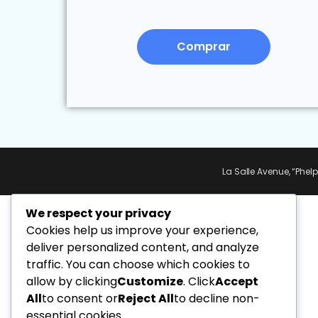
Comprar
La Salle Avenue, “Phel
We respect your privacy
Cookies help us improve your experience,
deliver personalized content, and analyze
traffic. You can choose which cookies to
allow by clicking
Customize
. Click
Accept
All
to consent or
Reject All
to decline non-
essential cookies.