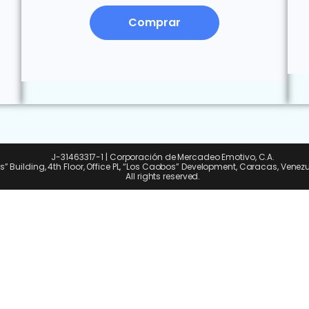
Comprar
J-31463317-1 | Corporación de Mercadeo Emotivo, C.A.
ps” Building, 4th Floor, Office PL, “Los Caobos” Development, Caracas, Venez
All rights reserved.