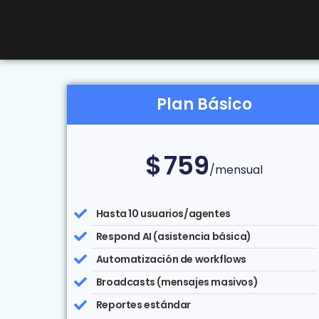
Plan Básico
$
759
/mensual
Hasta 10 usuarios/agentes
Respond AI (asistencia básica)
Automatización de workflows
Broadcasts (mensajes masivos)
Reportes estándar