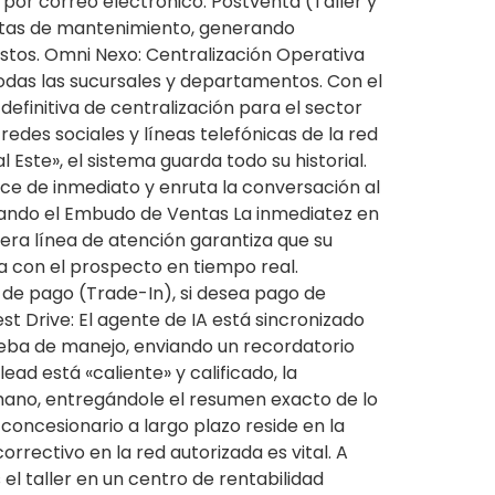
por correo electrónico. Postventa (Taller y
citas de mantenimiento, generando
estos. Omni Nexo: Centralización Operativa
todas las sucursales y departamentos. Con el
finitiva de centralización para el sector
des sociales y líneas telefónicas de la red
Este», el sistema guarda todo su historial.
ce de inmediato y enruta la conversación al
erando el Embudo de Ventas La inmediatez en
mera línea de atención garantiza que su
úa con el prospecto en tiempo real.
e de pago (Trade-In), si desea pago de
t Drive: El agente de IA está sincronizado
rueba de manejo, enviando un recordatorio
ad está «caliente» y calificado, la
mano, entregándole el resumen exacto de lo
concesionario a largo plazo reside en la
rrectivo en la red autorizada es vital. A
l taller en un centro de rentabilidad