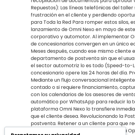
recopilación de documentos para aprobar cré
Repuestos): Las líneas telefónicas del tal
frustración en el cliente y perdiendo oport
para Toda la Red Para romper estos silos, e
lanzamiento de Omni Nexo en mayo de este a
corporativo y automotor. Al implementar Omn
de concesionarios convergen en un único ecos
Meses después, cuando ese mismo cliente esc
departamento de postventa sin que el usuar
el sector automotriz lo es todo (Speed-to-Le
concesionario opere las 24 horas del día. Pr
Mediante un flujo conversacional inteligente
contado o si requiere financiamiento, captu
con los calendarios de los asesores de venta
automático por WhatsApp para reducir la tasa
plataforma Omni Nexo lo transfiere inmedia
que el cliente desea. Revolucionando la Pos
postventa. Retener a un cliente para que rea
través de nuestro Centro de Inteligencia Op