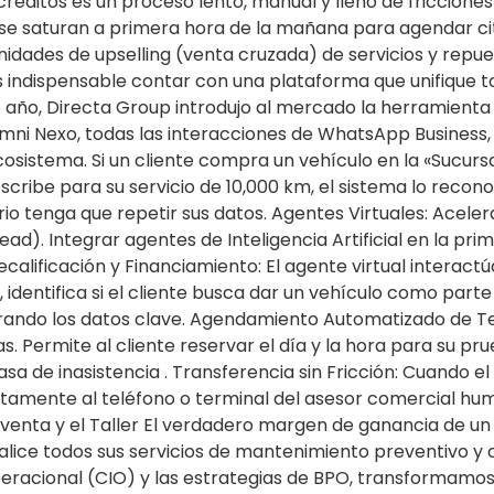
ditos es un proceso lento, manual y lleno de fricciones 
ler se saturan a primera hora de la mañana para agendar 
unidades de upselling (venta cruzada) de servicios y repu
s indispensable contar con una plataforma que unifique 
ño, Directa Group introdujo al mercado la herramienta de
i Nexo, todas las interacciones de WhatsApp Business, re
istema. Si un cliente compra un vehículo en la «Sucursal 
ribe para su servicio de 10,000 km, el sistema lo recono
io tenga que repetir sus datos. Agentes Virtuales: Acel
ad). Integrar agentes de Inteligencia Artificial en la pri
ecalificación y Financiamiento: El agente virtual interact
, identifica si el cliente busca dar un vehículo como part
rando los datos clave. Agendamiento Automatizado de Tes
s. Permite al cliente reservar el día y la hora para su p
 de inasistencia . Transferencia sin Fricción: Cuando el le
tamente al teléfono o terminal del asesor comercial hu
tventa y el Taller El verdadero margen de ganancia de un 
lice todos sus servicios de mantenimiento preventivo y co
eracional (CIO) y las estrategias de BPO, transformamos e