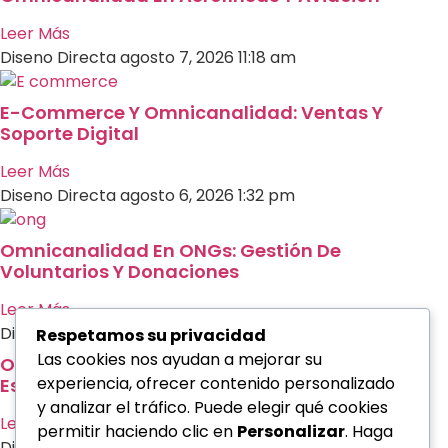
Leer Más
Diseno Directa
agosto 7, 2026
11:18 am
E-Commerce Y Omnicanalidad: Ventas Y
Soporte Digital
Leer Más
Diseno Directa
agosto 6, 2026
1:32 pm
Omnicanalidad En ONGs: Gestión De
Voluntarios Y Donaciones
Leer Más
Diseno Directa
agosto 6, 2026
10:50 am
Respetamos su privacidad
Las cookies nos ayudan a mejorar su
Omnicanalidad En Coworking: Gestión De
experiencia, ofrecer contenido personalizado
Espacios De Trabajo
y analizar el tráfico. Puede elegir qué cookies
Leer Más
permitir haciendo clic en
Personalizar
. Haga
Diseno Directa
agosto 6, 2026
10:42 am