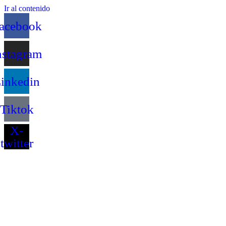
Ir al contenido
acebook
nstagram
inkedin
Tiktok
X-
twitter