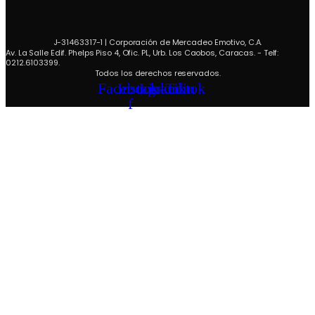
J-31463317-1 | Corporación de Mercadeo Emotivo, C.A.
Av. La Salle Edif. Phelps Piso 4, Ofic. PL, Urb. Los Caobos, Caracas. - Telf:
0212.6103399.
Todos los derechos reservados.
Facebook-
Instagram
Linkedin
Tiktok
f