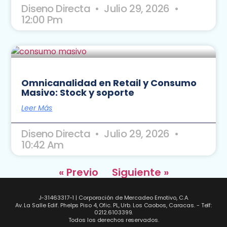
Diseno Directa
Julio 29, 2026
12:00 Pm
Omnicanalidad en Retail y Consumo
Masivo: Stock y soporte
Leer Más
Diseno Directa
Julio 29, 2026
10:42 Am
« Previo
Siguiente »
J-31463317-1 | Corporación de Mercadeo Emotivo, C.A.
Av. La Salle Edif. Phelps Piso 4, Ofic. PL, Urb. Los Caobos, Caracas. - Telf:
0212.6103399.
Todos los derechos reservados.