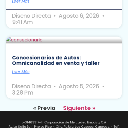
Leer Más
Diseno Directa
Agosto 6, 2026
9:41 Am
Concesionarios de Autos:
Omnicanalidad en venta y taller
Leer Más
Diseno Directa
Agosto 5, 2026
3:28 Pm
« Previo
Siguiente »
J-31463317-1 | Corporación de Mercadeo Emotivo, C.A.
Av. La Salle Edif. Phelps Piso 4, Ofic. PL, Urb. Los Caobos, Caracas. - Telf: