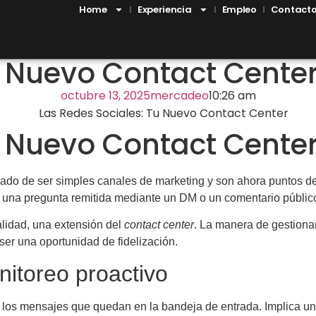
Home
Experiencia
Empleo
Contact
u Nuevo Contact Cente
octubre 13, 2025
mercadeo
10:26 am
u Nuevo Contact Cente
do de ser simples canales de marketing y son ahora puntos de co
 una pregunta remitida mediante un DM o un comentario público
alidad, una extensión del
contact center
. La manera de gestiona
ser una oportunidad de fidelización.
nitoreo proactivo
 los mensajes que quedan en la bandeja de entrada. Implica un 