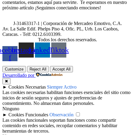
comentarios, estamos aquí para servirte. Te esperamos en nuestro
próximo artículo ¡Seguimos conectando emociones!
J-31463317-1 | Corporación de Mercadeo Emotivo, C.A.
Av. La Salle Edif. Phelps Piso 4, Ofic. PL, Urb. Los Caobos,
Caracas. - Telf: 0212.6103399.
Todos los derechos reservados.
acebook-
Instagram
Linkedin
Tiktok
f
Customize
Reject All
Accept All
Desarrollado por
✖
►
Cookies Necesarias
Siempre Activo
Las cookies necesarias habilitan funciones esenciales del sitio como
inicios de sesión seguros y ajustes de preferencias de
consentimiento. No almacenan datos personales.
Ninguno
►
Cookies Funcionales
Observación
Las cookies funcionales soportan funciones como compartir
contenido en redes sociales, recopilar comentarios y habilitar
herramientas de terceros.