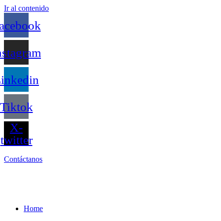
Ir al contenido
acebook
nstagram
inkedin
Tiktok
X-
twitter
Contáctanos
Home