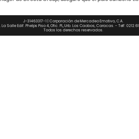
J-31463317-1 | Corporación de Mercadeo Emotivo, C.A.
. La Salle Edif. Phelps Piso 4, Ofic. PL, Urb. Los Caobos, Caracas. - Telf: 0212.
Todos los derechos reservados.