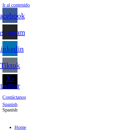
Ir al contenido
acebook
nstagram
inkedin
Tiktok
X-
twitter
Contáctanos
Spanish
Spanish
Home