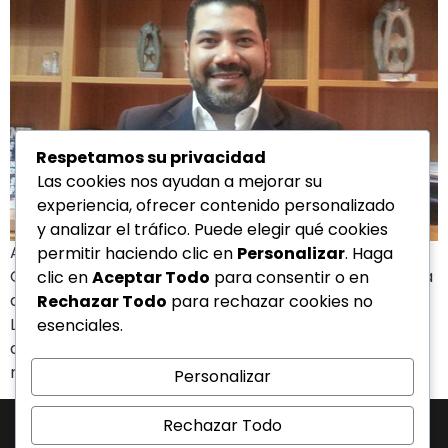
Respetamos su privacidad
Las cookies nos ayudan a mejorar su
experiencia, ofrecer contenido personalizado
y analizar el tráfico. Puede elegir qué cookies
Aún incipiente y poco visibilizada, la industria de los
permitir haciendo clic en
Personalizar
. Haga
Contact Centers en Venezuela se encuentra decidida
clic en
Aceptar Todo
para consentir o en
a expandir sus horizontes al resto de Latinoamérica.
Rechazar Todo
para rechazar cookies no
Leonel Barradas, General Manager de Directa Group,
esenciales.
aseguró que el país caribeño tiene las herramientas
necesarias para empezar a pisar fuerte en la región.
Personalizar
Rechazar Todo