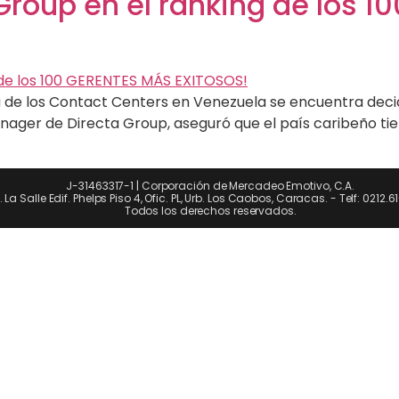
 Group en el ranking de los 
tria de los Contact Centers en Venezuela se encuentra deci
nager de Directa Group, aseguró que el país caribeño ti
J-31463317-1 | Corporación de Mercadeo Emotivo, C.A.
. La Salle Edif. Phelps Piso 4, Ofic. PL, Urb. Los Caobos, Caracas. - Telf: 0212.
Todos los derechos reservados.