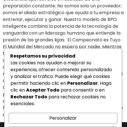
preparación constante. No somos solo un proveedor;
somos el aliado estratégico que ayuda a tu empresa a
entrenar, ejecutar y ganar. Nuestro modelo de BPO
inteligente combina la potencia de la tecnología de
vanguardia con un liderazgo humano que entiende la
presión de las grandes ligas. El Campeonato es Tuyo
El Mundial del Mercado no espera por nadie. Mientras
tu competencia sigue utilizando sistemas
Respetamos su privacidad
desconectados y procesos manuales lentos, tu
Las cookies nos ayudan a mejorar su
corporación puede adoptar un modelo de alto
experiencia, ofrecer contenido personalizado
rendimiento impulsado por la IA, la omnicanalidad y el
y analizar el tráfico. Puede elegir qué cookies
análisis táctico de nuestro Centro de Inteligencia
permitir haciendo clic en
Personalizar
. Haga
Operacional. ¿Tu infraestructura operativa está lista
clic en
Aceptar Todo
para consentir o en
para el desafío o vas perdiendo por goleada ante la
Rechazar Todo
para rechazar cookies no
competencia? Hablemos sobre cómo podemos
esenciales.
fortalecer tu estrategia y llevar a tu empresa al podio
de la eficiencia este 2026.
Personalizar