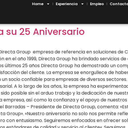
Home
Experiencia
Empleo
Contact
 su 25 Aniversario
irecta Group empresa de referencia en soluciones de Co
ón en el año 1999, Directa Group ha brindado servicios de 
 los últimos 25 años Directa Group ha demostrado un com
tisfacción del cliente. La empresa se enorgullece de habe
n un socio confiable para empresas de diversos sectores.
resarial. A lo largo de los años, la empresa ha experimen
a sido posible sin el arduo trabajo y la dedicación de nu
la empresa, así como la confianza y el apoyo de nuestros
onel Barradas – Presidente de Directa Group, comenta: «
a Group». «Nuestro aniversario no solo nos permite refle
uturo con entusiasmo. Seguiremos enfocados en ofrecer so
tos estándares de calidad y servicio al cliente«. Segui