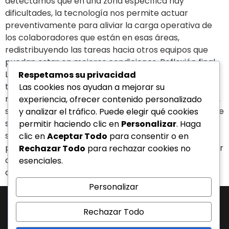
detectamos que en una zona específica hay
dificultades, la tecnología nos permite actuar
preventivamente para aliviar la carga operativa de
los colaboradores que están en esas áreas,
redistribuyendo las tareas hacia otros equipos que
puedan estar en mejores condiciones. Reflexión final
La eficiencia operativa pierde todo su sentido si no
Respetamos su privacidad
tiene al ser humano como centro. En Directa Group,
Las cookies nos ayudan a mejorar su
nuestra meta actual no es el cumplimiento de metas,
experiencia, ofrecer contenido personalizado
sino asegurar que nuestros aliados y nuestro equipo se
y analizar el tráfico. Puede elegir qué cookies
sientan acompañados. La tecnología nos ayuda a
permitir haciendo clic en
Personalizar
. Haga
seguir adelante, pero es la solidaridad lo que nos
clic en
Aceptar Todo
para consentir o en
permitirá reconstruir. Estamos a la orden para apoyar
Rechazar Todo
para rechazar cookies no
a cualquier organización que necesite fortalecer sus
esenciales.
canales de comunicación en estos momentos.
Personalizar
Rechazar Todo
J-31463317-1 | Corporación de Mercadeo Emotivo, C.A.
Av. La Salle Edif. Phelps Piso 4, Ofic. PL, Urb. Los Caobos, Caracas. - Telf: