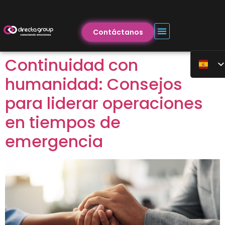
Contáctanos
Continuidad con
humanidad: Consejos
para liderar operaciones
en tiempos de
emergencia