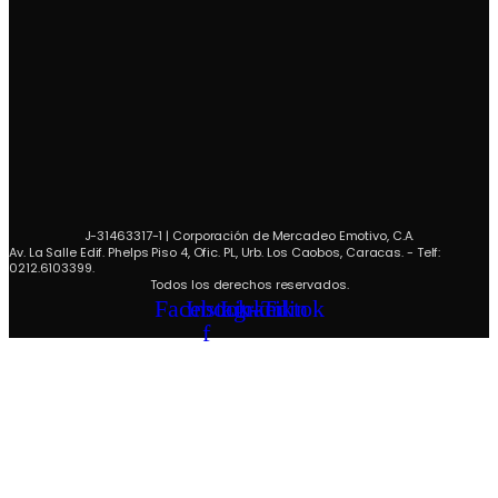
J-31463317-1 | Corporación de Mercadeo Emotivo, C.A.
Av. La Salle Edif. Phelps Piso 4, Ofic. PL, Urb. Los Caobos, Caracas. - Telf:
0212.6103399.
Todos los derechos reservados.
Facebook-
Instagram
Linkedin
Tiktok
f