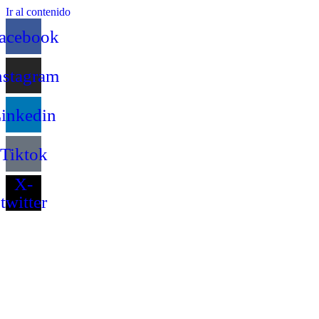
Ir al contenido
acebook
nstagram
inkedin
Tiktok
X-
twitter