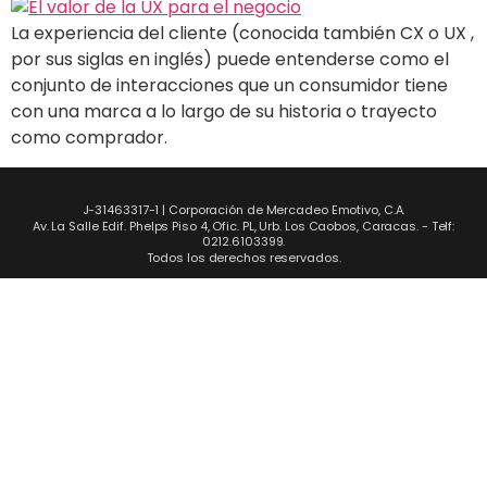
La experiencia del cliente (conocida también CX o UX ,
por sus siglas en inglés) puede entenderse como el
conjunto de interacciones que un consumidor tiene
con una marca a lo largo de su historia o trayecto
como comprador.
J-31463317-1 | Corporación de Mercadeo Emotivo, C.A.
Av. La Salle Edif. Phelps Piso 4, Ofic. PL, Urb. Los Caobos, Caracas. - Telf:
0212.6103399.
Todos los derechos reservados.