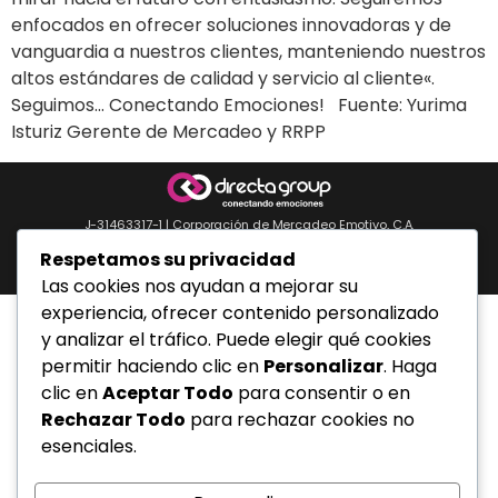
enfocados en ofrecer soluciones innovadoras y de
vanguardia a nuestros clientes, manteniendo nuestros
altos estándares de calidad y servicio al cliente«.
Seguimos… Conectando Emociones! Fuente: Yurima
Isturiz Gerente de Mercadeo y RRPP
J-31463317-1 | Corporación de Mercadeo Emotivo, C.A.
Av. La Salle Edif. Phelps Piso 4, Ofic. PL, Urb. Los Caobos, Caracas. - Telf:
Respetamos su privacidad
0212.6103399.
Todos los derechos reservados.
Las cookies nos ayudan a mejorar su
experiencia, ofrecer contenido personalizado
y analizar el tráfico. Puede elegir qué cookies
permitir haciendo clic en
Personalizar
. Haga
clic en
Aceptar Todo
para consentir o en
Rechazar Todo
para rechazar cookies no
esenciales.