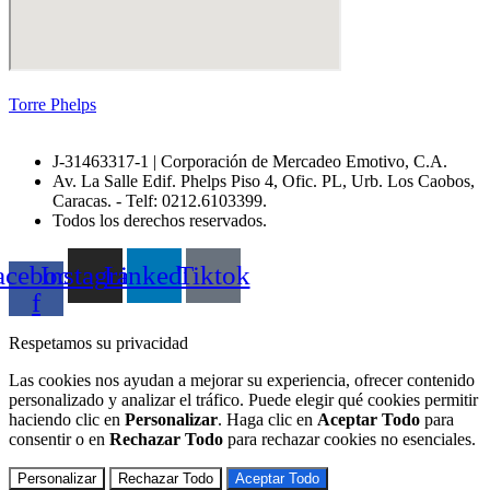
Torre Phelps
J-31463317-1 | Corporación de Mercadeo Emotivo, C.A.
Av. La Salle Edif. Phelps Piso 4, Ofic. PL, Urb. Los Caobos,
Caracas. - Telf: 0212.6103399.
Todos los derechos reservados.
acebook-
Instagram
Linkedin
Tiktok
f
Respetamos su privacidad
Las cookies nos ayudan a mejorar su experiencia, ofrecer contenido
personalizado y analizar el tráfico. Puede elegir qué cookies permitir
haciendo clic en
Personalizar
. Haga clic en
Aceptar Todo
para
consentir o en
Rechazar Todo
para rechazar cookies no esenciales.
Personalizar
Rechazar Todo
Aceptar Todo