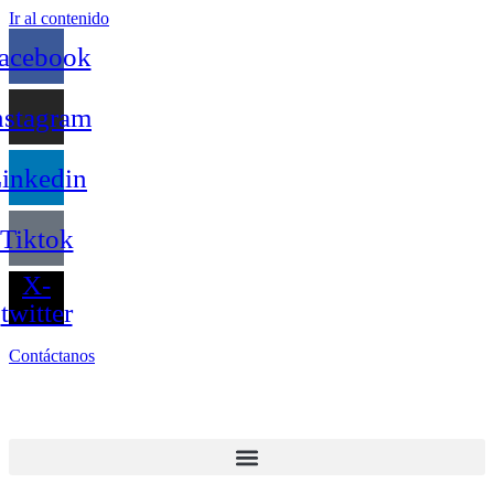
Ir al contenido
acebook
nstagram
inkedin
Tiktok
X-
twitter
Contáctanos