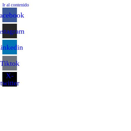
Ir al contenido
acebook
nstagram
inkedin
Tiktok
X-
twitter