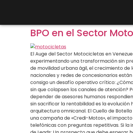
BPO en el Sector Mot
El Auge del Sector Motocicletas en Venezu
experimentando una transformación sin prec
de movilidad urbana ágil, el crecimiento de
nacionales y redes de concesionarios están
consigo un desafío operativo crítico: ¿Cómo 
sin que colapsen los canales de atención? 
depender de asesores humanos respondiendo
sin sacrificar la rentabilidad es la evolució
arquitectura omnicanal. El Cuello de Botel
una campaña de «Credi-Motos», el impacto e
telefónicas con preguntas repetitivas. Si l
de Leads: Un prospecto que debe esperar h