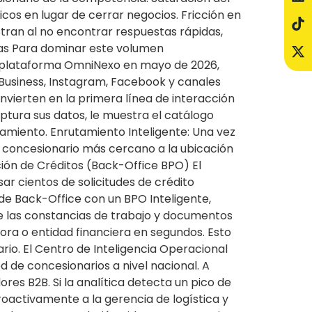
icos en lugar de cerrar negocios. Fricción en
stran al no encontrar respuestas rápidas,
tas Para dominar este volumen
ra plataforma OmniNexo en mayo de 2026,
Business, Instagram, Facebook y canales
nvierten en la primera línea de interacción
aptura sus datos, le muestra el catálogo
ciamiento. Enrutamiento Inteligente: Una vez
l concesionario más cercano a la ubicación
ción de Créditos (Back-Office BPO) El
r cientos de solicitudes de crédito
de Back-Office con un BPO Inteligente,
be las constancias de trabajo y documentos
dora o entidad financiera en segundos. Esto
rio. El Centro de Inteligencia Operacional
 de concesionarios a nivel nacional. A
res B2B. Si la analítica detecta un pico de
proactivamente a la gerencia de logística y