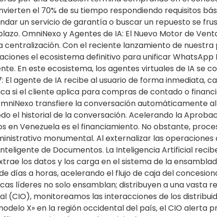
nvierten el 70% de su tiempo respondiendo requisitos bás
endar un servicio de garantía o buscar un repuesto se fru
plazo. OmniNexo y Agentes de IA: El Nuevo Motor de Ven
 la centralización. Con el reciente lanzamiento de nuest
iones el ecosistema definitivo para unificar WhatsApp 
te. En este ecosistema, los agentes virtuales de IA se co
7: El agente de IA recibe al usuario de forma inmediata, c
fica si el cliente aplica para compras de contado o finan
», OmniNexo transfiere la conversación automáticamente a
do el historial de la conversación. Acelerando la Aproba
en Venezuela es el financiamiento. No obstante, procesa
inistrativo monumental. Al externalizar las operaciones 
teligente de Documentos. La Inteligencia Artificial reci
extrae los datos y los carga en el sistema de la ensambla
 días a horas, acelerando el flujo de caja del concesiona
as líderes no solo ensamblan; distribuyen a una vasta red
l (CIO), monitoreamos las interacciones de los distribuido
modelo X» en la región occidental del país, el CIO alerta 