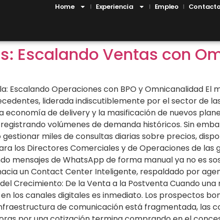
Home
Experiencia
Empleo
Contact
os: Escalando Ventas con O
ela: Escalando Operaciones con BPO y Omnicanalidad El
edentes, liderada indiscutiblemente por el sector de la
 la economía de delivery y la masificación de nuevos pla
 registrando volúmenes de demanda históricos. Sin emba
gestionar miles de consultas diarias sobre precios, dispon
Para los Directores Comerciales y de Operaciones de las
 mensajes de WhatsApp de forma manual ya no es sosten
n hacia un Contact Center Inteligente, respaldado por agent
la del Crecimiento: De la Venta a la Postventa Cuando un
n los canales digitales es inmediato. Los prospectos bom
a infraestructura de comunicación está fragmentada, las 
oras por una cotización termina comprando en el concesi