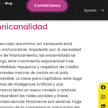
o
Blog
Contáctanos
Spanish
mnicanalidad
 mercado automotor en Venezuela está
s motocicletas. Impulsado por la necesidad
nes de financiamiento, las ensambladoras
rgo, este crecimiento exponencial trae
ibilidad, repuestos y requisitos de crédito
 grandes marcas de motos en el país,
ible. La clave para capitalizar este auge
es de Inteligencia Artificial y una
a marca lanza un nuevo modelo o anuncia
bardean las redes sociales y líneas
consecuencias financieras son severas: Fuga
onario de la competencia. Saturación del