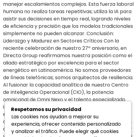
manejar escalamientos complejos. Esta fuerza laboral
humana no realiza tareas repetitivas; utiliza la IA para
asistir sus decisiones en tiempo real, logrando niveles
de eficiencia y precisión que los modelos tradicionales
simplemente no pueden alcanzar. Conclusión:
Liderazgo y Madurez en Sectores Críticos Con la
reciente celebración de nuestro 27º aniversario, en
Directa Group reafirmamos nuestra posición como el
aliado estratégico por excelencia para el sector
energético en Latinoamérica. No somos proveedores
de líneas telefónicas; somos arquitectos de resiliencia.
Al fusionar la capacidad analítica de nuestro Centro
de Inteligencia Operacional (CIO), la potencia
omnicanal de Omni Nexo y el talento especializado
impulsado por IA, garantizamos que su corporación
Respetamos su privacidad
enfrente los desafíos del mañana con una
Las cookies nos ayudan a mejorar su
operatividad inquebrantable. ¿Está su infraestructura
experiencia, ofrecer contenido personalizado
de comunicación y soporte preparada para anticipar
y analizar el tráfico. Puede elegir qué cookies
y mitigar la próxima contingencia crítica? Contacte a