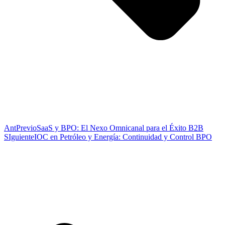
Ant
Previo
SaaS y BPO: El Nexo Omnicanal para el Éxito B2B
SIguiente
IOC en Petróleo y Energía: Continuidad y Control BPO