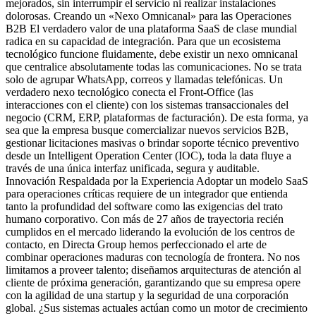
mejorados, sin interrumpir el servicio ni realizar instalaciones
dolorosas. Creando un «Nexo Omnicanal» para las Operaciones
B2B El verdadero valor de una plataforma SaaS de clase mundial
radica en su capacidad de integración. Para que un ecosistema
tecnológico funcione fluidamente, debe existir un nexo omnicanal
que centralice absolutamente todas las comunicaciones. No se trata
solo de agrupar WhatsApp, correos y llamadas telefónicas. Un
verdadero nexo tecnológico conecta el Front-Office (las
interacciones con el cliente) con los sistemas transaccionales del
negocio (CRM, ERP, plataformas de facturación). De esta forma, ya
sea que la empresa busque comercializar nuevos servicios B2B,
gestionar licitaciones masivas o brindar soporte técnico preventivo
desde un Intelligent Operation Center (IOC), toda la data fluye a
través de una única interfaz unificada, segura y auditable.
Innovación Respaldada por la Experiencia Adoptar un modelo SaaS
para operaciones críticas requiere de un integrador que entienda
tanto la profundidad del software como las exigencias del trato
humano corporativo. Con más de 27 años de trayectoria recién
cumplidos en el mercado liderando la evolución de los centros de
contacto, en Directa Group hemos perfeccionado el arte de
combinar operaciones maduras con tecnología de frontera. No nos
limitamos a proveer talento; diseñamos arquitecturas de atención al
cliente de próxima generación, garantizando que su empresa opere
con la agilidad de una startup y la seguridad de una corporación
global. ¿Sus sistemas actuales actúan como un motor de crecimiento