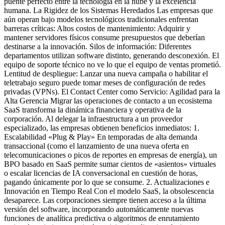
puente perfecto entre la tecnología en la nube y la excelencia
humana. La Rigidez de los Sistemas Heredados Las empresas que
aún operan bajo modelos tecnológicos tradicionales enfrentan
barreras críticas: Altos costos de mantenimiento: Adquirir y
mantener servidores físicos consume presupuestos que deberían
destinarse a la innovación. Silos de información: Diferentes
departamentos utilizan software distinto, generando desconexión. El
equipo de soporte técnico no ve lo que el equipo de ventas prometió.
Lentitud de despliegue: Lanzar una nueva campaña o habilitar el
teletrabajo seguro puede tomar meses de configuración de redes
privadas (VPNs). El Contact Center como Servicio: Agilidad para la
Alta Gerencia Migrar las operaciones de contacto a un ecosistema
SaaS transforma la dinámica financiera y operativa de la
corporación. Al delegar la infraestructura a un proveedor
especializado, las empresas obtienen beneficios inmediatos: 1.
Escalabilidad «Plug & Play» En temporadas de alta demanda
transaccional (como el lanzamiento de una nueva oferta en
telecomunicaciones o picos de reportes en empresas de energía), un
BPO basado en SaaS permite sumar cientos de «asientos» virtuales
o escalar licencias de IA conversacional en cuestión de horas,
pagando únicamente por lo que se consume. 2. Actualizaciones e
Innovación en Tiempo Real Con el modelo SaaS, la obsolescencia
desaparece. Las corporaciones siempre tienen acceso a la última
versión del software, incorporando automáticamente nuevas
funciones de analítica predictiva o algoritmos de enrutamiento