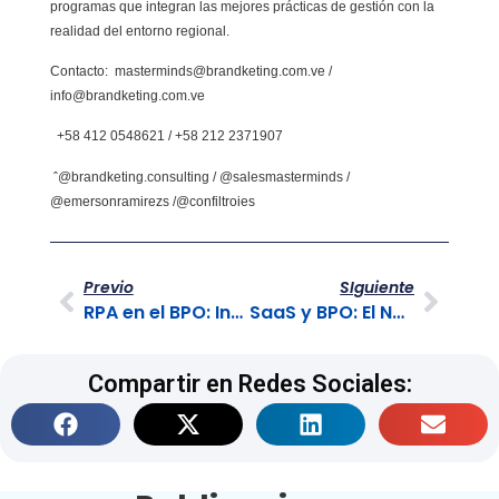
programas que integran las mejores prácticas de gestión con la
realidad del entorno regional.
Contacto: masterminds@brandketing.com.ve /
info@brandketing.com.ve
+58 412 0548621 / +58 212 2371907
ˆ@brandketing.consulting / @salesmasterminds /
@emersonramirezs /@confiltroies
Previo
SIguiente
RPA en el BPO: Integrando el Front y Back-Office
SaaS y BPO: El Nexo Omnicanal para el Éxito B2B
Compartir en Redes Sociales: