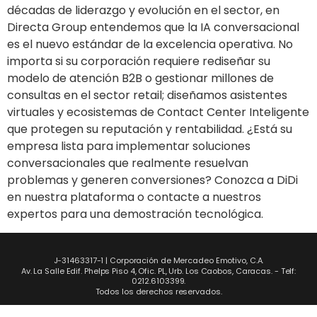
décadas de liderazgo y evolución en el sector, en
Directa Group entendemos que la IA conversacional
es el nuevo estándar de la excelencia operativa. No
importa si su corporación requiere rediseñar su
modelo de atención B2B o gestionar millones de
consultas en el sector retail; diseñamos asistentes
virtuales y ecosistemas de Contact Center Inteligente
que protegen su reputación y rentabilidad. ¿Está su
empresa lista para implementar soluciones
conversacionales que realmente resuelvan
problemas y generen conversiones? Conozca a DiDi
en nuestra plataforma o contacte a nuestros
expertos para una demostración tecnológica.
J-31463317-1 | Corporación de Mercadeo Emotivo, C.A.
Av. La Salle Edif. Phelps Piso 4, Ofic. PL, Urb. Los Caobos, Caracas. - Telf:
0212.6103399.
Todos los derechos reservados.