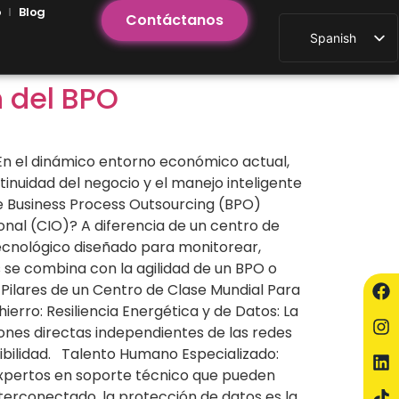
o
Blog
Contáctanos
Spanish
n del BPO
O En el dinámico entorno económico actual,
nuidad del negocio y el manejo inteligente
 de Business Process Outsourcing (BPO)
onal (CIO)? A diferencia de un centro de
 tecnológico diseñado para monitorear,
s se combina con la agilidad de un BPO o
s Pilares de un Centro de Clase Mundial Para
erro: Resiliencia Energética y de Datos: La
ones directas independientes de las redes
nibilidad. Talento Humano Especializado:
y expertos en soporte técnico que pueden
terconectado, la protección de datos es la