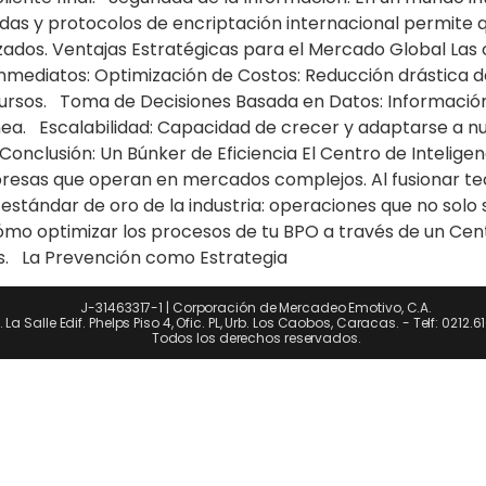
idas y protocolos de encriptación internacional permite
zados. Ventajas Estratégicas para el Mercado Global Las
nmediatos: Optimización de Costos: Reducción drástica d
ecursos. Toma de Decisiones Basada en Datos: Informació
ea. Escalabilidad: Capacidad de crecer y adaptarse a 
. Conclusión: Un Búnker de Eficiencia El Centro de Intelig
presas que operan en mercados complejos. Al fusionar te
tándar de oro de la industria: operaciones que no solo 
ómo optimizar los procesos de tu BPO a través de un Cent
s. La Prevención como Estrategia
J-31463317-1 | Corporación de Mercadeo Emotivo, C.A.
. La Salle Edif. Phelps Piso 4, Ofic. PL, Urb. Los Caobos, Caracas. - Telf: 0212.
Todos los derechos reservados.