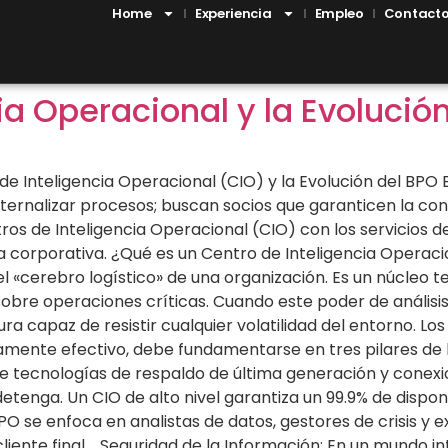
Home
Experiencia
Empleo
Contact
ia Operacional y la Evolució
s de Inteligencia Operacional (CIO) y la Evolución del BP
rnalizar procesos; buscan socios que garanticen la conti
ntros de Inteligencia Operacional (CIO) con los servicios
ia corporativa. ¿Qué es un Centro de Inteligencia Operaci
 el «cerebro logístico» de una organización. Es un núcleo
sobre operaciones críticas. Cuando este poder de análisi
ra capaz de resistir cualquier volatilidad del entorno. Lo
mente efectivo, debe fundamentarse en tres pilares de hi
de tecnologías de respaldo de última generación y conexi
etenga. Un CIO de alto nivel garantiza un 99.9% de dispo
 BPO se enfoca en analistas de datos, gestores de crisis 
iente final. Seguridad de la Información: En un mundo in