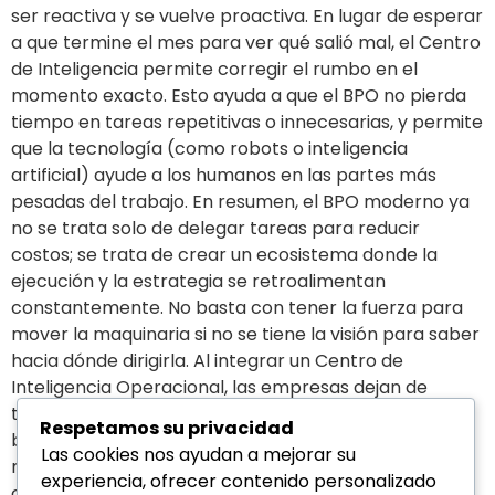
ser reactiva y se vuelve proactiva. En lugar de esperar
a que termine el mes para ver qué salió mal, el Centro
de Inteligencia permite corregir el rumbo en el
momento exacto. Esto ayuda a que el BPO no pierda
tiempo en tareas repetitivas o innecesarias, y permite
que la tecnología (como robots o inteligencia
artificial) ayude a los humanos en las partes más
pesadas del trabajo. En resumen, el BPO moderno ya
no se trata solo de delegar tareas para reducir
costos; se trata de crear un ecosistema donde la
ejecución y la estrategia se retroalimentan
constantemente. No basta con tener la fuerza para
mover la maquinaria si no se tiene la visión para saber
hacia dónde dirigirla. Al integrar un Centro de
Inteligencia Operacional, las empresas dejan de
trabajar a ciegas y comienzan a tomar decisiones
Respetamos su privacidad
basadas en realidades, no en suposiciones. Cuando el
Las cookies nos ayudan a mejorar su
músculo y el cerebro actúan en perfecta sintonía, la
experiencia, ofrecer contenido personalizado
operación no solo sobrevive al día a día, sino que