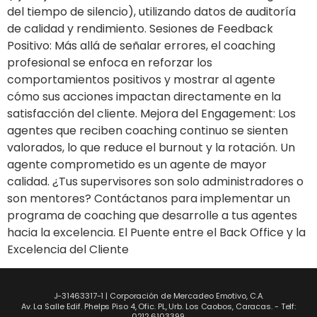
del tiempo de silencio), utilizando datos de auditoría
de calidad y rendimiento. Sesiones de Feedback
Positivo: Más allá de señalar errores, el coaching
profesional se enfoca en reforzar los
comportamientos positivos y mostrar al agente
cómo sus acciones impactan directamente en la
satisfacción del cliente. Mejora del Engagement: Los
agentes que reciben coaching continuo se sienten
valorados, lo que reduce el burnout y la rotación. Un
agente comprometido es un agente de mayor
calidad. ¿Tus supervisores son solo administradores o
son mentores? Contáctanos para implementar un
programa de coaching que desarrolle a tus agentes
hacia la excelencia. El Puente entre el Back Office y la
Excelencia del Cliente
J-31463317-1 | Corporación de Mercadeo Emotivo, C.A.
Av. La Salle Edif. Phelps Piso 4, Ofic. PL, Urb. Los Caobos, Caracas. - Telf:
0212.6103399.